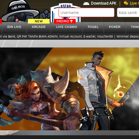
|
Download APK
Live 
NEW
PROMO
IDN LIVE
ARCADE
LIVE CASINO
TOGEL
POKER
TAN
ia Bank, QR PAY TANPA BIAYA ADMIN, Virtual Account, E-wallet, Voucher88 | Minimal dep