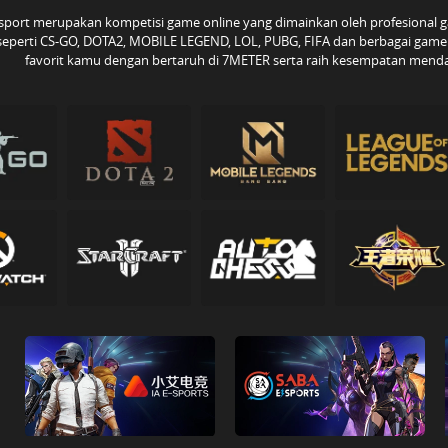
port merupakan kompetisi game online yang dimainkan oleh profesional ga
eperti CS-GO, DOTA2, MOBILE LEGEND, LOL, PUBG, FIFA dan berbagai game
favorit kamu dengan bertaruh di 7METER serta raih kesempatan mend