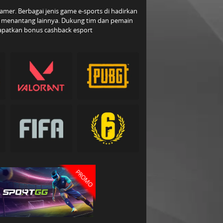
mer. Berbagai jenis game e-sports di hadirkan
 menantang lainnya. Dukung tim dan pemain
apatkan bonus cashback esport
PROMO