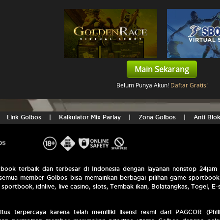
Main Sekarang
Belum Punya Akun!
Daftar Gratis!
Link Golbos
|
Kalkulator Mix Parlay
|
Zona Golbos
|
Anti Blok
book terbaik dan terbesar di Indonesia dengan layanan nonstop 24jam
D semua member Golbos bisa memainkan berbagai pilihan game sportboo
rtbook, idnlive, live casino, slots, Tembak ikan, Bolatangkas, Togel, E-
us terpercaya karena telah memiliki lisensi resmi dari PAGCOR (Phil