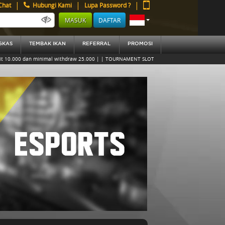
|
|
|
Chat
Hubungi Kami
Lupa Password ?
DAFTAR
GKAS
TEMBAK IKAN
REFERRAL
PROMOSI
osit 10.000 dan minimal withdraw 25.000 | | TOURNAMENT SLOT SPECIAL KEMERDEKAAN HUT K