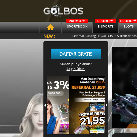
PROMO
PROMO
PROMO
SPORTBOOK
E-SPORTS
SLOTS
NEW :
Selamat Datang Di GOLBOS !!! Sistem deposit v
DAFTAR GRATIS
Sudah punya akun?
Login Disini