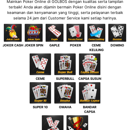
Mainkan Poker Online di GOLBOS dengan kualitas serta tampilan
terbaik! Anda akan dijamin bermain Poker Online disini dengan
keamanan dan kenyamanan yang tinggi, serta pelayanan terbaik
selama 24 jam dari Customer Service kami setiap harinya.
JOKER CASH
JOKER SPIN
GAPLE
POKER
CEME
DOMINO
KELILING
CEME
SUPERBULL
CAPSA SUSUN
SUPER 10
OMAHA
BANDAR
CAPSA