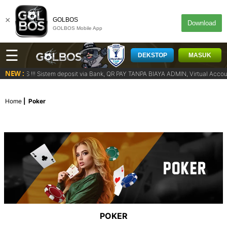
×
GOLBOS
Download
GOLBOS Mobile App
☰
DEKSTOP
MASUK
NEW :
 GOLBOS !!! Sistem deposit via Bank, QR PAY TANPA BIAYA ADMIN, Virtual Acc
Home
Poker
POKER